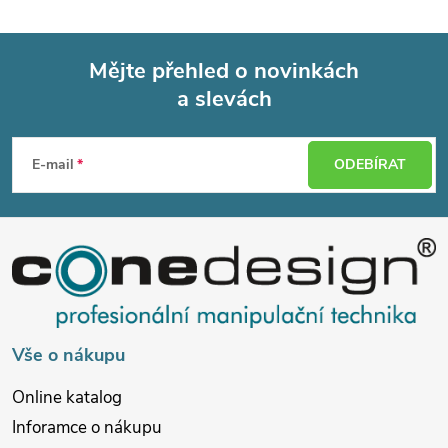
Mějte přehled o novinkách
a slevách
Z
á
E-mail
ODEBÍRAT
p
a
t
í
Vše o nákupu
Online katalog
Inforamce o nákupu