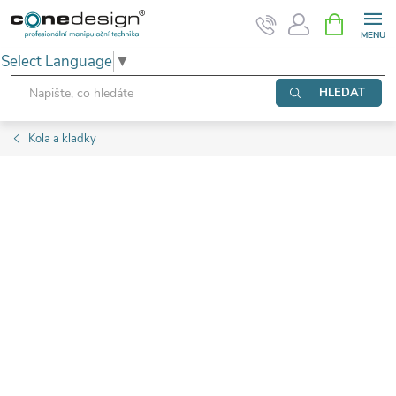
Přejít
NÁKUPNÍ
KOŠÍK
na
Select Language
▼
obsah
HLEDAT
Kola a kladky