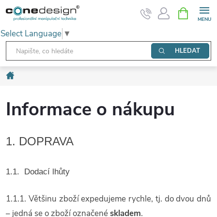
Přejít
NÁKUPNÍ
KOŠÍK
na
Select Language
▼
obsah
HLEDAT
Domů
Informace o nákupu
1. DOPRAVA
1.1. Dodací lhůty
1.1.1. Většinu zboží expedujeme rychle, tj. do dvou dnů
– jedná se o zboží označené
skladem
.