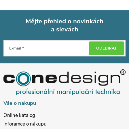
Mějte přehled o novinkách
a slevách
Z
á
E-mail
ODEBÍRAT
p
a
t
í
Vše o nákupu
Online katalog
Inforamce o nákupu