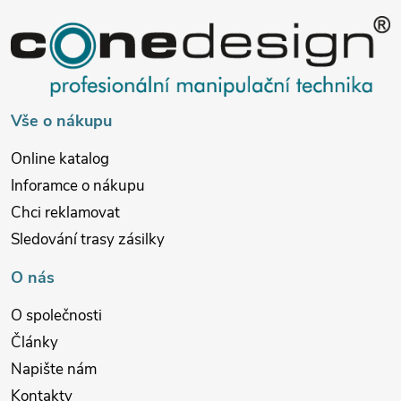
a
t
í
Vše o nákupu
Online katalog
Inforamce o nákupu
Chci reklamovat
Sledování trasy zásilky
O nás
O společnosti
Články
Napište nám
Kontakty