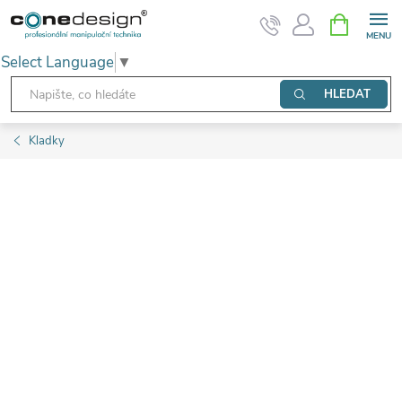
Přejít
NÁKUPNÍ
KOŠÍK
na
Select Language
▼
obsah
HLEDAT
Kladky