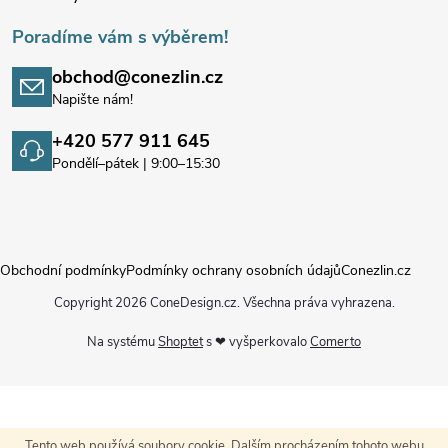
Poradíme vám s výběrem!
obchod@conezlin.cz
Napište nám!
+420 577 911 645
Pondělí–pátek | 9:00–15:30
Obchodní podmínky
Podmínky ochrany osobních údajů
Conezlin.cz
Copyright 2026
ConeDesign.cz
. Všechna práva vyhrazena.
Na systému
Shoptet
s ❤ vyšperkovalo
Comerto
Tento web používá soubory cookie. Dalším procházením tohoto webu