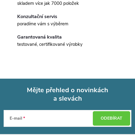
skladem více jak 7000 položek
Konzultační servis
poradíme vám s výběrem
Garantovaná kvalita
testované, certifikované výrobky
Mějte přehled o novinkách
a slevách
Z
á
E-mail
ODEBÍRAT
p