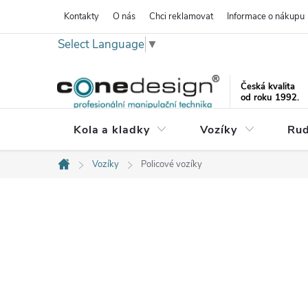
Přejít
Kontakty
O nás
Chci reklamovat
Informace o nákupu
na
Select Language
▼
obsah
Česká kvalita
od roku 1992.
Kola a kladky
Vozíky
Rud
Vozíky
Policové vozíky
Domů