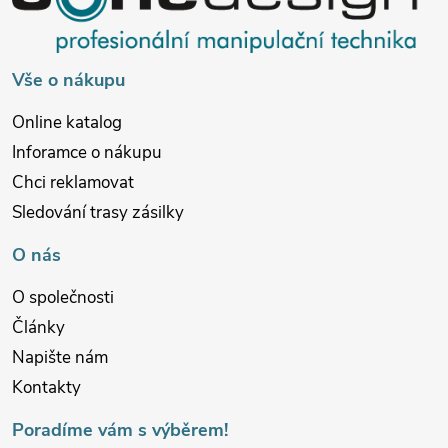
t
í
Vše o nákupu
Online katalog
Inforamce o nákupu
Chci reklamovat
Sledování trasy zásilky
O nás
O společnosti
Články
Napište nám
Kontakty
Poradíme vám s výběrem!