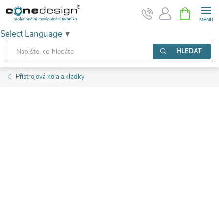
Přejít
NÁKUPNÍ
KOŠÍK
na
Select Language
▼
obsah
HLEDAT
Přístrojová kola a kladky