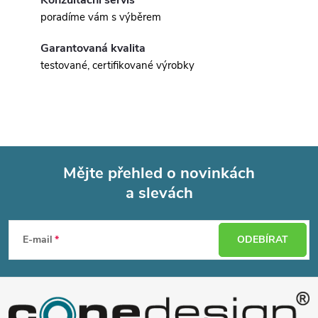
Konzultační servis
poradíme vám s výběrem
Garantovaná kvalita
testované, certifikované výrobky
Mějte přehled o novinkách
a slevách
Z
á
E-mail
ODEBÍRAT
p
a