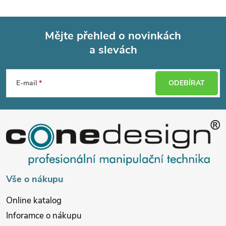
Mějte přehled o novinkách
a slevách
Z
á
E-mail
ODEBÍRAT
p
a
t
í
Vše o nákupu
Online katalog
Inforamce o nákupu