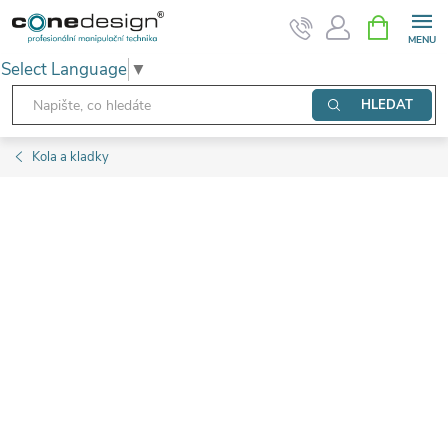
Přejít
NÁKUPNÍ
KOŠÍK
na
Select Language
▼
obsah
HLEDAT
Kola a kladky