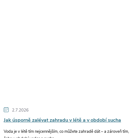
2.7.2026
Jak úsporně zalévat zahradu v létě a v období sucha
Voda je v létě tím nejcennějším, co můžete zahradě dát – a zároveň tím,