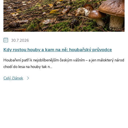
s
č
l
30.7.2026
Kdy rostou houby a kam na ně: houbařský průvodce
á
Houbaření patří k nejoblíbenějším českým vášním – a jen málokterý národ
n
chodí do lesa na houby tak n...
Celý článek
k
ů