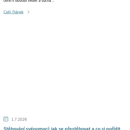
čeho v období veder a sucha ...
Celý článek
1.7.2026
Stěhování svépomocí: jak se přestěhovat a co si pořídit