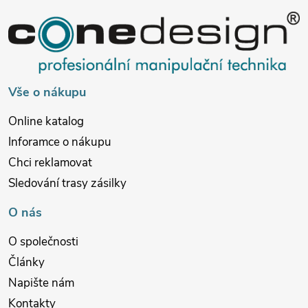
r
a
v
t
k
í
Vše o nákupu
y
v
Online katalog
Inforamce o nákupu
ý
Chci reklamovat
p
Sledování trasy zásilky
i
O nás
s
O společnosti
u
Články
Napište nám
Kontakty