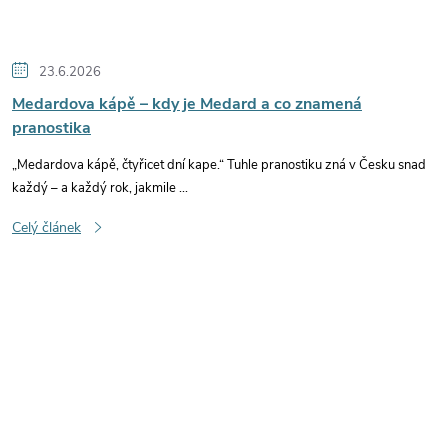
23.6.2026
Medardova kápě – kdy je Medard a co znamená
pranostika
„Medardova kápě, čtyřicet dní kape.“ Tuhle pranostiku zná v Česku snad
každý – a každý rok, jakmile ...
Celý článek