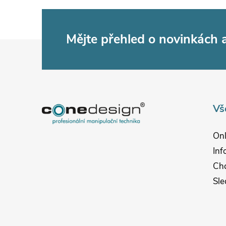
Mějte přehled o novinkách
Z
á
p
Vš
a
Onl
t
Inf
Chc
í
Sle