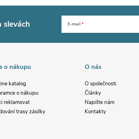
a slevách
E-mail
e o nákupu
O nás
ine katalog
O společnosti
oramce o nákupu
Články
i reklamovat
Napište nám
dování trasy zásilky
Kontakty