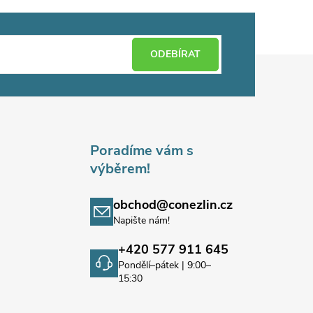
ODEBÍRAT
Poradíme vám s
výběrem!
obchod@conezlin.cz
Napište nám!
+420 577 911 645
Pondělí–pátek | 9:00–
15:30