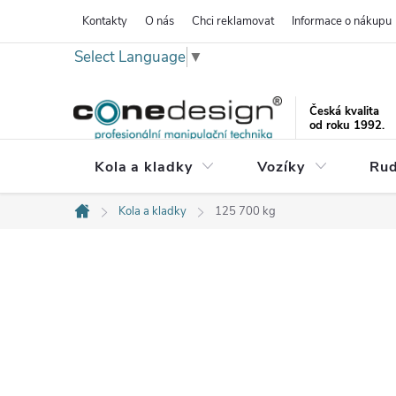
Přejít
Kontakty
O nás
Chci reklamovat
Informace o nákupu
na
Select Language
▼
obsah
Česká kvalita
od roku 1992.
Kola a kladky
Vozíky
Rud
Kola a kladky
125 700 kg
Domů