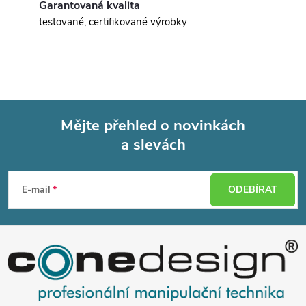
Garantovaná kvalita
testované, certifikované výrobky
Mějte přehled o novinkách
a slevách
Z
á
E-mail
ODEBÍRAT
p
a
t