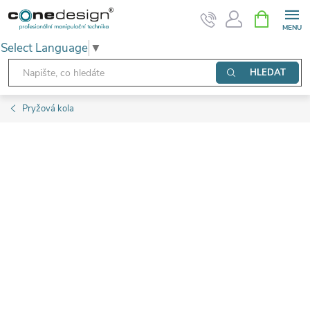
Přejít
NÁKUPNÍ
KOŠÍK
na
Select Language
▼
obsah
HLEDAT
Pryžová kola