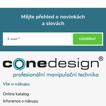
Mějte přehled o novinkách
a slevách
Z
á
E-mail
ODEBÍRAT
p
a
t
í
Vše o nákupu
Online katalog
Inforamce o nákupu