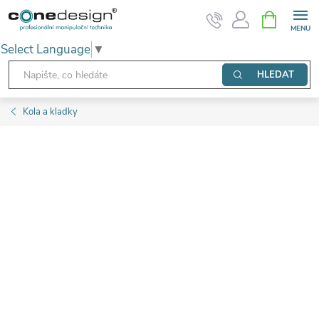
Přejít
NÁKUPNÍ
KOŠÍK
na
Select Language
▼
obsah
HLEDAT
Kola a kladky