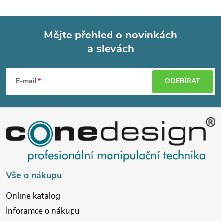
Mějte přehled o novinkách
a slevách
Z
á
E-mail
ODEBÍRAT
p
a
t
í
Vše o nákupu
Online katalog
Inforamce o nákupu