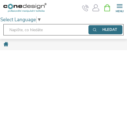
Přejít
NÁKUPNÍ
KOŠÍK
na
Select Language
▼
obsah
HLEDAT
Domů