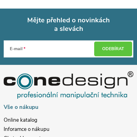
Mějte přehled o novinkách
a slevách
Z
á
E-mail
ODEBÍRAT
p
a
t
í
Vše o nákupu
Online katalog
Inforamce o nákupu