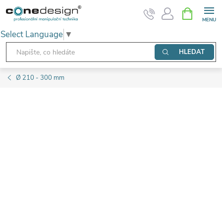
Přejít
NÁKUPNÍ
KOŠÍK
na
Select Language
▼
obsah
HLEDAT
Ø 210 - 300 mm