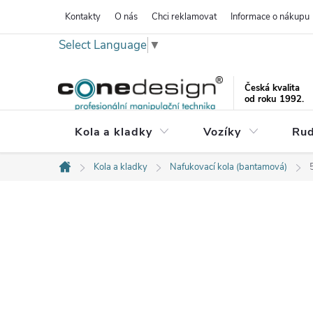
Přejít
Kontakty
O nás
Chci reklamovat
Informace o nákupu
na
Select Language
▼
obsah
Česká kvalita
od roku 1992.
Kola a kladky
Vozíky
Rud
Kola a kladky
Nafukovací kola (bantamová)
Domů