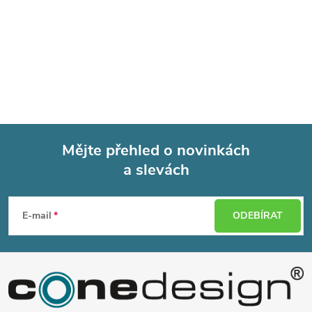
Mějte přehled o novinkách
a slevách
Z
á
E-mail
ODEBÍRAT
p
a