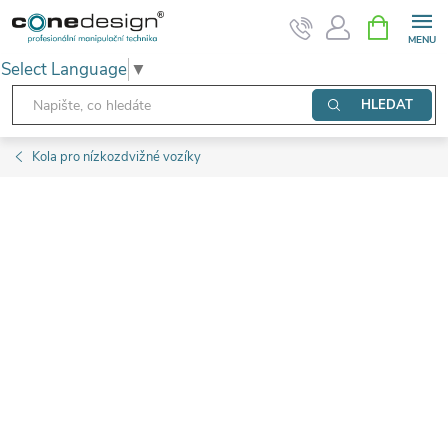
Přejít
NÁKUPNÍ
KOŠÍK
na
Select Language
▼
obsah
HLEDAT
Kola pro nízkozdvižné vozíky