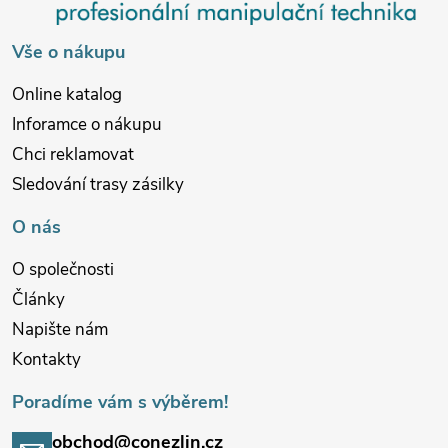
t
í
Vše o nákupu
Online katalog
Inforamce o nákupu
Chci reklamovat
Sledování trasy zásilky
O nás
O společnosti
Články
Napište nám
Kontakty
Poradíme vám s výběrem!
obchod@conezlin.cz