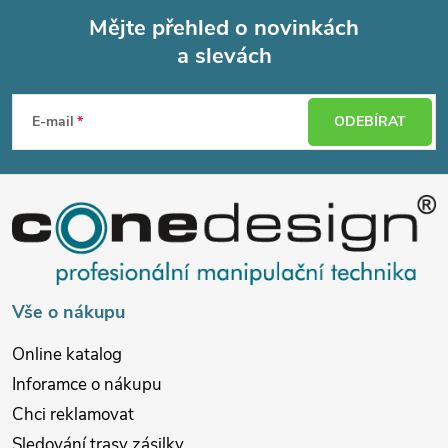
Mějte přehled o novinkách
a slevách
Z
á
E-mail
ODEBÍRAT
p
a
t
í
Vše o nákupu
Online katalog
Inforamce o nákupu
Chci reklamovat
Sledování trasy zásilky