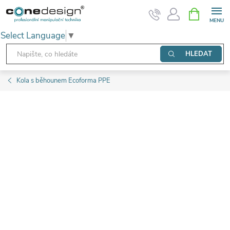
Přejít
NÁKUPNÍ
KOŠÍK
na
Select Language
▼
obsah
HLEDAT
Kola s běhounem Ecoforma PPE