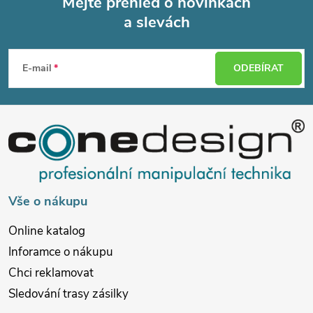
Mějte přehled o novinkách
a slevách
Z
á
E-mail
ODEBÍRAT
p
a
t
í
Vše o nákupu
Online katalog
Inforamce o nákupu
Chci reklamovat
Sledování trasy zásilky