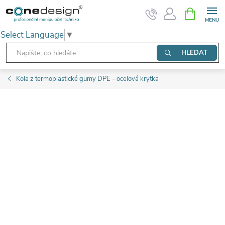
Přejít
NÁKUPNÍ
KOŠÍK
na
Select Language
▼
obsah
HLEDAT
Kola z termoplastické gumy DPE - ocelová krytka