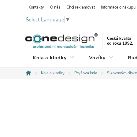
Přejít
Kontakty
O nás
Chci reklamovat
Informace o nákupu
na
Select Language
▼
obsah
Česká kvalita
od roku 1992.
Kola a kladky
Vozíky
Rud
Kola a kladky
Pryžová kola
S kovovým disk
Domů