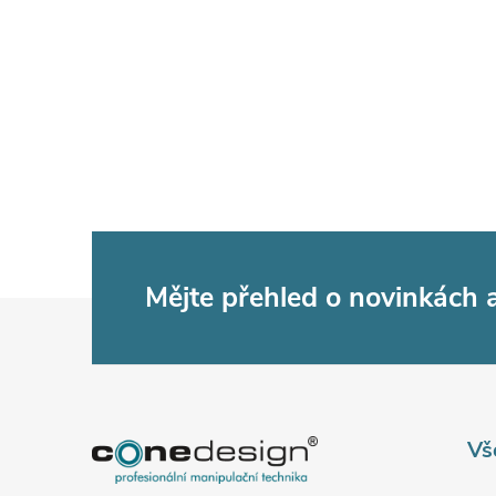
Mějte přehled o novinkách
Z
á
p
Vš
a