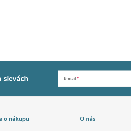
a slevách
E-mail
e o nákupu
O nás