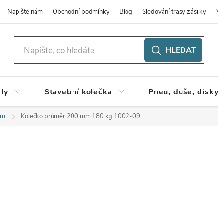
Napište nám
Obchodní podmínky
Blog
Sledování trasy zásilky
HLEDAT
ly
Stavební kolečka
Pneu, duše, disk
em
Kolečko průměr 200 mm 180 kg 1002-09