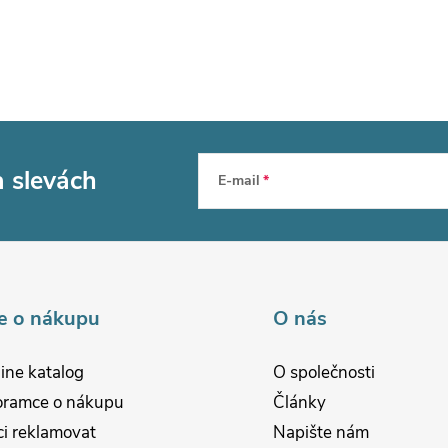
a slevách
E-mail
e o nákupu
O nás
ine katalog
O společnosti
oramce o nákupu
Články
i reklamovat
Napište nám