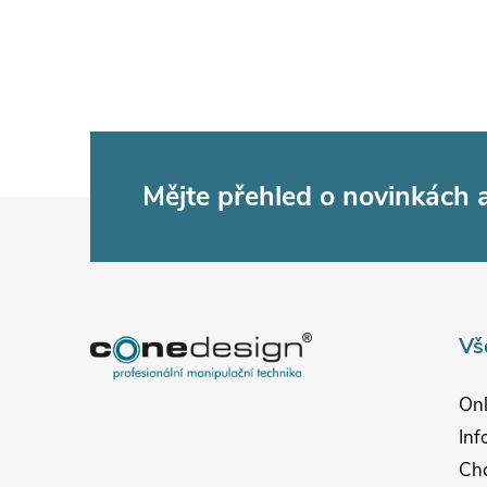
Mějte přehled o novinkách
Z
á
p
Vš
a
Onl
t
Inf
Chc