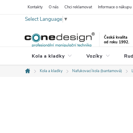
Přejít
Kontakty
O nás
Chci reklamovat
Informace o nákupu
na
Select Language
▼
obsah
Česká kvalita
od roku 1992.
Kola a kladky
Vozíky
Rud
Kola a kladky
Nafukovací kola (bantamová)
Domů