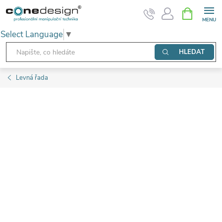
Přejít
NÁKUPNÍ
KOŠÍK
na
Select Language
▼
obsah
HLEDAT
Levná řada