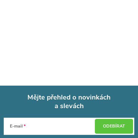
Mějte přehled o novinkách
a slevách
Z
á
E-mail
ODEBÍRAT