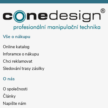
p
a
t
í
Vše o nákupu
Online katalog
Inforamce o nákupu
Chci reklamovat
Sledování trasy zásilky
O nás
O společnosti
Články
Napište nám