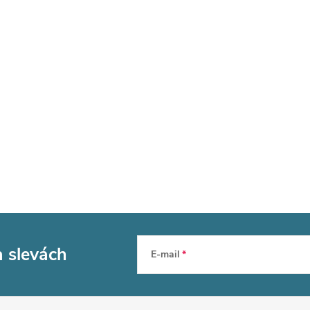
a slevách
E-mail