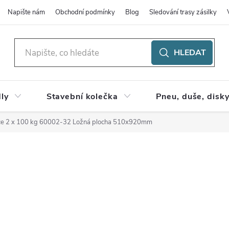
Napište nám
Obchodní podmínky
Blog
Sledování trasy zásilky
HLEDAT
ly
Stavební kolečka
Pneu, duše, disk
lice 2 x 100 kg 60002-32
Ložná plocha 510x920mm