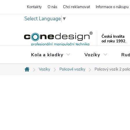
Přejít
Kontakty
O nás
Chci reklamovat
Informace o nákupu
na
Select Language
▼
obsah
Česká kvalita
od roku 1992.
Kola a kladky
Vozíky
Rud
Vozíky
Policové vozíky
Policový vozík 2 po
Domů