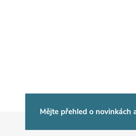
Mějte přehled o novinkách
Z
á