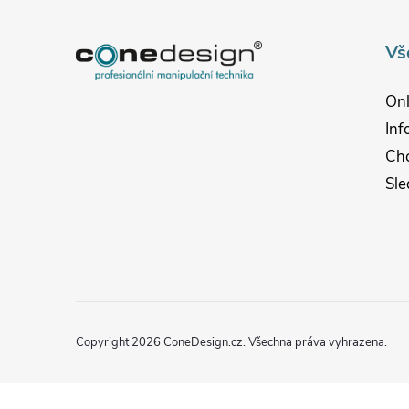
p
Vš
a
Onl
t
Inf
Chc
í
Sle
Copyright 2026
ConeDesign.cz
. Všechna práva vyhrazena.