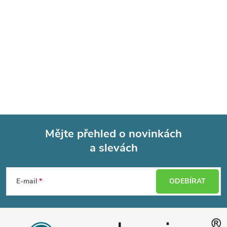
Mějte přehled o novinkách
a slevách
Z
á
E-mail
ODEBÍRAT
p