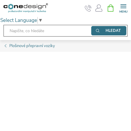
Přejít
NÁKUPNÍ
KOŠÍK
na
Select Language
▼
obsah
HLEDAT
Plošinové přepravní vozíky