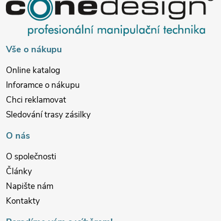
a
t
í
Vše o nákupu
Online katalog
Inforamce o nákupu
Chci reklamovat
Sledování trasy zásilky
O nás
O společnosti
Články
Napište nám
Kontakty