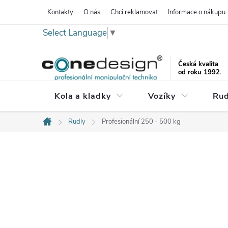
Přejít
Kontakty
O nás
Chci reklamovat
Informace o nákupu
na
Select Language
▼
obsah
Česká kvalita
od roku 1992.
Kola a kladky
Vozíky
Rud
Rudly
Profesionální 250 - 500 kg
Domů