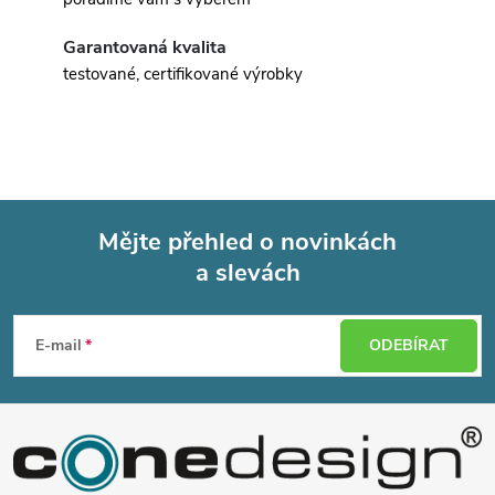
Garantovaná kvalita
testované, certifikované výrobky
Mějte přehled o novinkách
a slevách
Z
á
E-mail
ODEBÍRAT
p
a