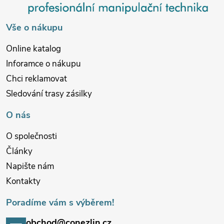
t
í
Vše o nákupu
Online katalog
Inforamce o nákupu
Chci reklamovat
Sledování trasy zásilky
O nás
O společnosti
Články
Napište nám
Kontakty
Poradíme vám s výběrem!
obchod@conezlin.cz