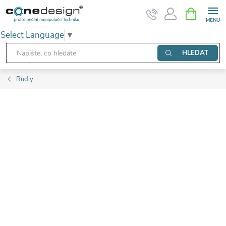
Přejít
NÁKUPNÍ
KOŠÍK
na
Select Language
▼
obsah
HLEDAT
Rudly