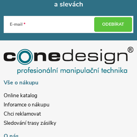
a slevách
Z
á
E-mail
ODEBÍRAT
p
a
t
í
Vše o nákupu
Online katalog
Inforamce o nákupu
Chci reklamovat
Sledování trasy zásilky
O nás