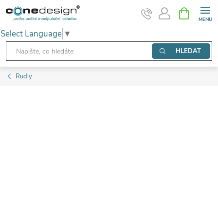
Přejít
NÁKUPNÍ
KOŠÍK
na
Select Language
▼
obsah
HLEDAT
Rudly