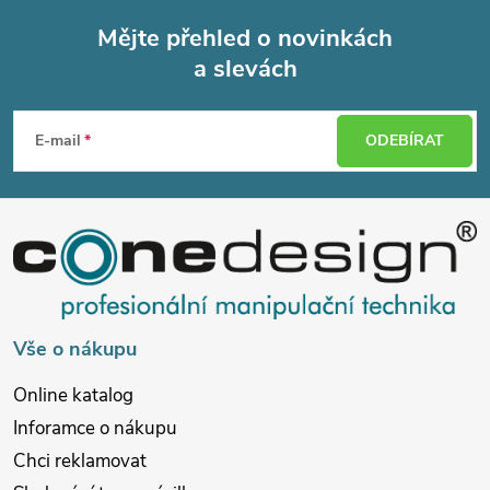
Mějte přehled o novinkách
a slevách
Z
á
E-mail
ODEBÍRAT
p
a
t
í
Vše o nákupu
Online katalog
Inforamce o nákupu
Chci reklamovat