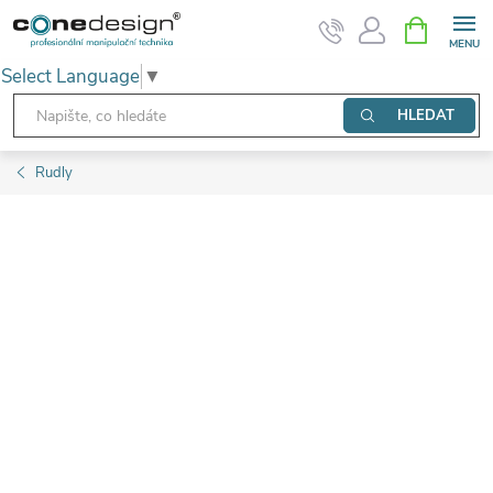
Přejít
NÁKUPNÍ
KOŠÍK
na
Select Language
▼
obsah
HLEDAT
Rudly