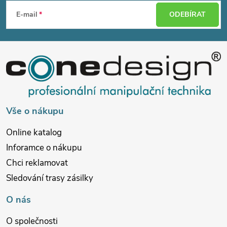
á
E-mail
ODEBÍRAT
p
a
t
í
Vše o nákupu
Online katalog
Inforamce o nákupu
Chci reklamovat
Sledování trasy zásilky
O nás
O společnosti