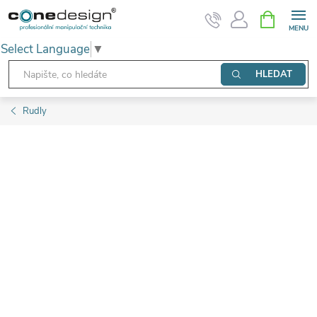
Přejít
NÁKUPNÍ
KOŠÍK
na
Select Language
▼
obsah
HLEDAT
Rudly