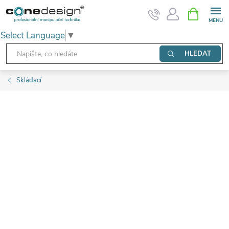
Přejít
NÁKUPNÍ
KOŠÍK
na
Select Language
▼
obsah
HLEDAT
Skládací