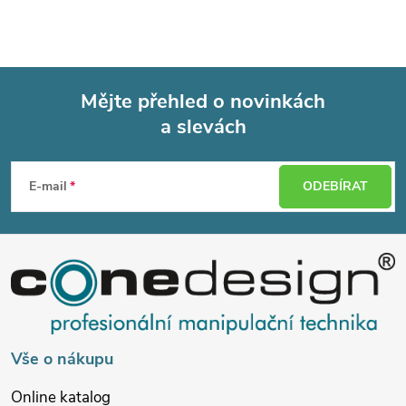
Mějte přehled o novinkách
a slevách
Z
á
E-mail
ODEBÍRAT
p
a
t
í
Vše o nákupu
Online katalog