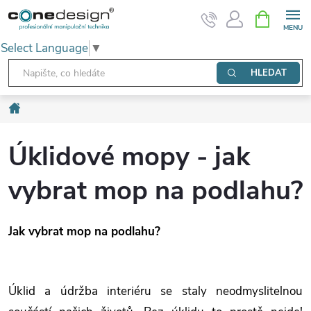
Přejít
NÁKUPNÍ
KOŠÍK
na
Select Language
▼
obsah
HLEDAT
Domů
Úklidové mopy - jak
vybrat mop na podlahu?
Jak vybrat mop na podlahu?
Úklid a údržba interiéru se staly neodmyslitelnou