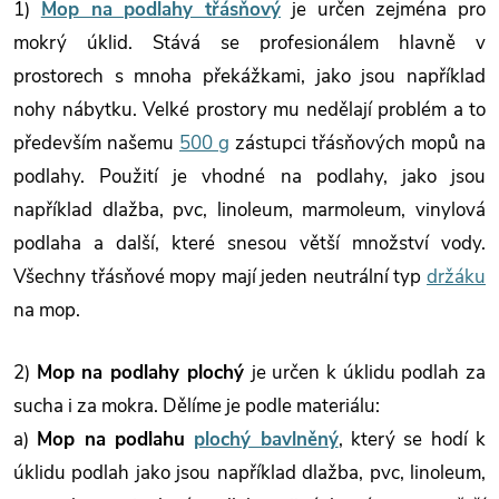
1)
Mop na podlahy třásňový
je určen zejména pro
mokrý úklid. Stává se profesionálem hlavně v
prostorech s mnoha překážkami, jako jsou například
nohy nábytku. Velké prostory mu nedělají problém a to
především našemu
500 g
zástupci třásňových mopů na
podlahy. Použití je vhodné na podlahy, jako jsou
například dlažba, pvc, linoleum, marmoleum, vinylová
podlaha a další, které snesou větší množství vody.
Všechny třásňové mopy mají jeden neutrální typ
držáku
na mop.
2)
Mop na podlahy plochý
je určen k úklidu podlah za
sucha i za mokra. Dělíme je podle materiálu:
a)
Mop na podlahu
plochý bavlněný
, který se hodí k
úklidu podlah jako jsou například dlažba, pvc, linoleum,