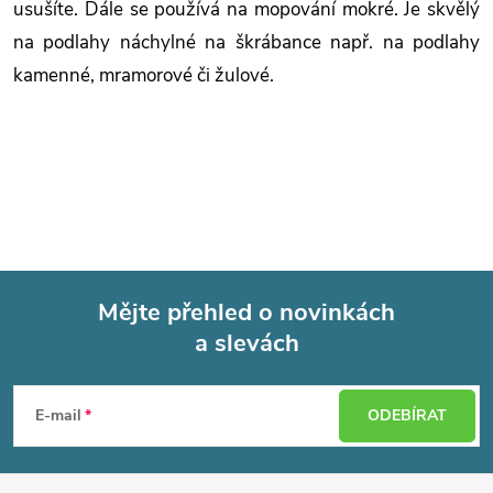
usušíte. Dále se používá na mopování mokré. Je skvělý
na podlahy náchylné na škrábance např. na podlahy
kamenné, mramorové či žulové.
Mějte přehled o novinkách
a slevách
Z
á
E-mail
ODEBÍRAT
p