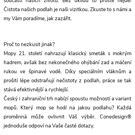
součástí našich životů. Bez úklidu to prostě nejde!
Čistota našich podlah je naši vizitkou. Zkuste to s námi a
my Vám poradíme, jak zazářit.
Proč to nezkusit jinak?
Mopy 21. století nahrazují klasický smeták s mokrým
hadrem, avšak bez nekonečného ohýbání zad a máčení
rukou ve špinavé vodě. Díky speciálním vláknům a
prošití lépe odstraňují nečistoty z podlah, práce se tak
stává efektivnější a rychlejší.
Český i zahraniční trh nabízí spoustu možností a variant
mopů. Který mop se hodí na jakou podlahu? Každá
proměnná může ovlivnit Váš výběr. Conedesign®
jednoduše odpoví na Vaše časté dotazy.