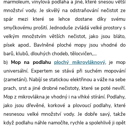
marmoleum, vinylová podlaha a jiné, které snesou větší
množství vody. Je skvělý na odstraňování nečistot ze
spár mezi které se lehce dostane díky svému
smyčkovému prošití. Jednoduše zvládá velké prostory s
velkým množstvím větších nečistot, jako jsou bláto,
písek apod.. Bavlněné ploché mopy jsou vhodné do
barů, klubů, dlouhých chodeb, tělocvičen,...
b)
Mop na podlahu
plochý mikrovláknový
, je mop
universální. Expertem se stává při suchém mopování
(zametání). Nabíjí se statickou elektřinou a váže na sebe
prach, srst a jiné drobné nečistoty, které se poté nevíří.
Mop z mikrovlákna je vhodný i na vlhké stírání. Podlahy,
jako jsou dřevěné, korkové a plovoucí podlahy, které
nesnesou velké množství vody. Je dobře savý, takže
když podlahu náhle namočíte, rychle a spolehlivě ji opět