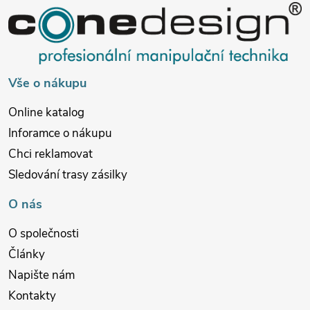
a
t
í
Vše o nákupu
Online katalog
Inforamce o nákupu
Chci reklamovat
Sledování trasy zásilky
O nás
O společnosti
Články
Napište nám
Kontakty