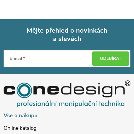
Mějte přehled o novinkách
a slevách
Z
á
E-mail
ODEBÍRAT
p
a
t
í
Vše o nákupu
Online katalog