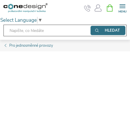
Přejít
NÁKUPNÍ
KOŠÍK
na
Select Language
▼
obsah
HLEDAT
Pro jednosměnné provozy