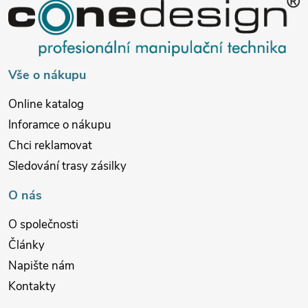
a
t
í
Vše o nákupu
Online katalog
Inforamce o nákupu
Chci reklamovat
Sledování trasy zásilky
O nás
O společnosti
Články
Napište nám
Kontakty