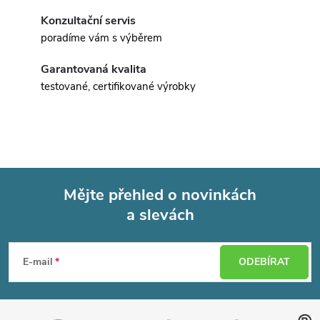
Konzultační servis
poradíme vám s výběrem
Garantovaná kvalita
testované, certifikované výrobky
Mějte přehled o novinkách
a slevách
Z
á
E-mail
ODEBÍRAT
p