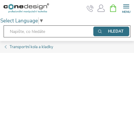
Přejít
NÁKUPNÍ
KOŠÍK
na
Select Language
▼
obsah
HLEDAT
Transportní kola a kladky