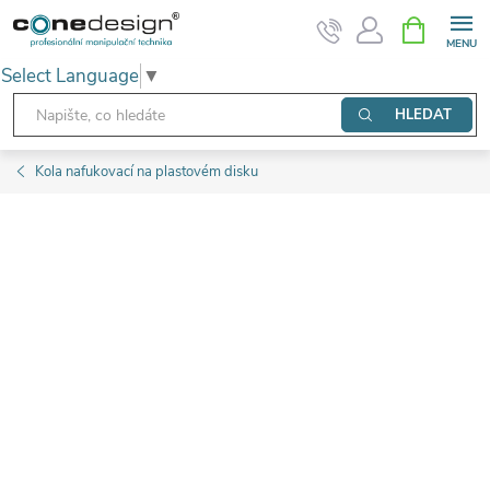
Přejít
NÁKUPNÍ
KOŠÍK
na
Select Language
▼
obsah
HLEDAT
Kola nafukovací na plastovém disku