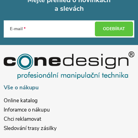
a slevách
Z
á
E-mail
ODEBÍRAT
p
a
t
í
Vše o nákupu
Online katalog
Inforamce o nákupu
Chci reklamovat
Sledování trasy zásilky