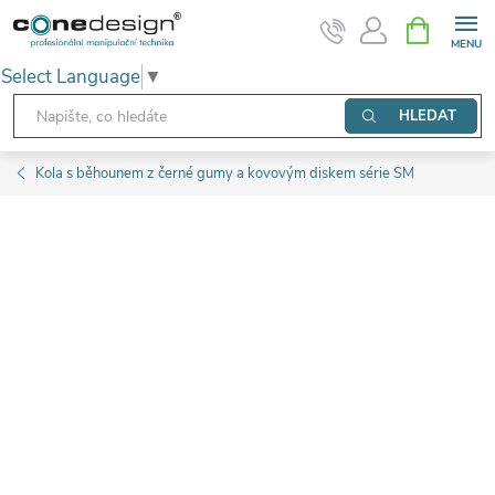
Přejít
NÁKUPNÍ
KOŠÍK
na
Select Language
▼
obsah
HLEDAT
Kola s běhounem z černé gumy a kovovým diskem série SM