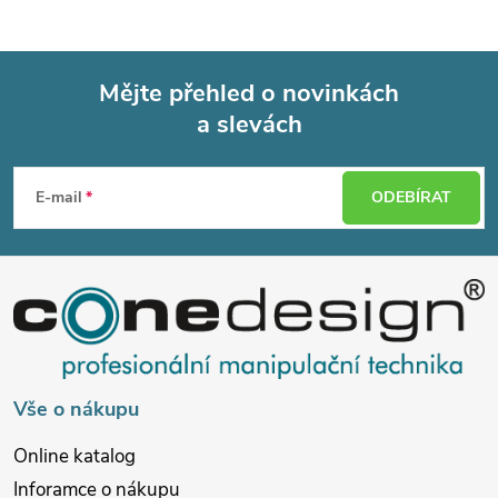
Mějte přehled o novinkách
a slevách
Z
á
E-mail
ODEBÍRAT
p
a
t
í
Vše o nákupu
Online katalog
Inforamce o nákupu