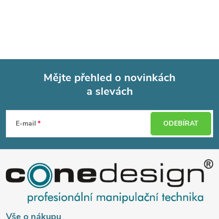
Mějte přehled o novinkách
a slevách
Z
á
E-mail
ODEBÍRAT
p
a
t
Vše o nákupu