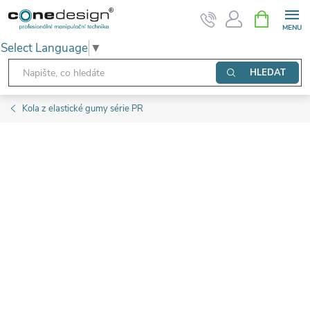
Přejít
NÁKUPNÍ
KOŠÍK
na
Select Language
▼
obsah
HLEDAT
Kola z elastické gumy série PR