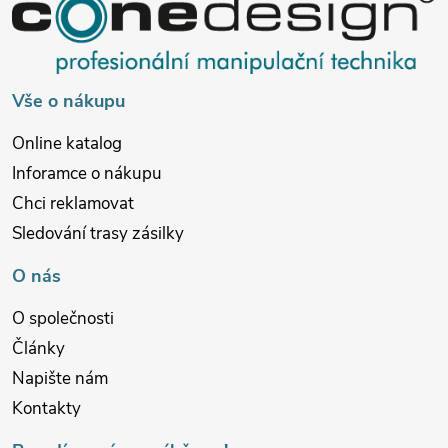
a
t
í
Vše o nákupu
Online katalog
Inforamce o nákupu
Chci reklamovat
Sledování trasy zásilky
O nás
O společnosti
Články
Napište nám
Kontakty