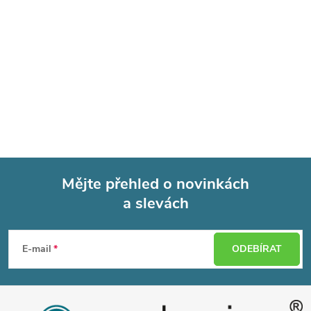
Mějte přehled o novinkách
a slevách
Z
á
E-mail
ODEBÍRAT
p