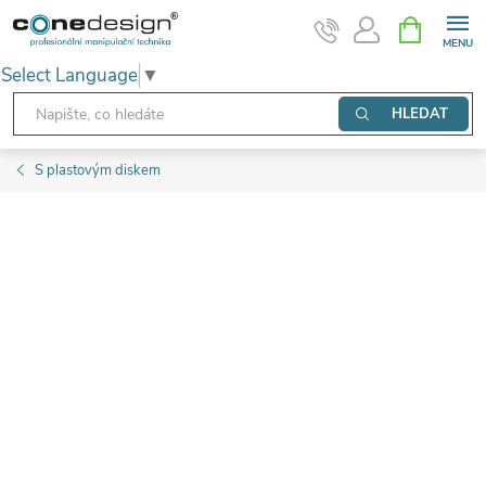
Přejít
NÁKUPNÍ
KOŠÍK
na
Select Language
▼
obsah
HLEDAT
S plastovým diskem