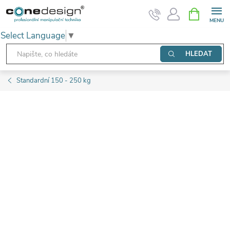
Přejít
NÁKUPNÍ
KOŠÍK
na
Select Language
▼
obsah
HLEDAT
Standardní 150 - 250 kg