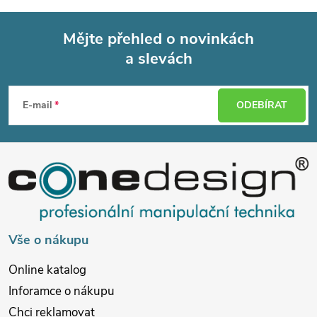
Mějte přehled o novinkách
a slevách
Z
á
E-mail
ODEBÍRAT
p
a
t
í
Vše o nákupu
Online katalog
Inforamce o nákupu
Chci reklamovat