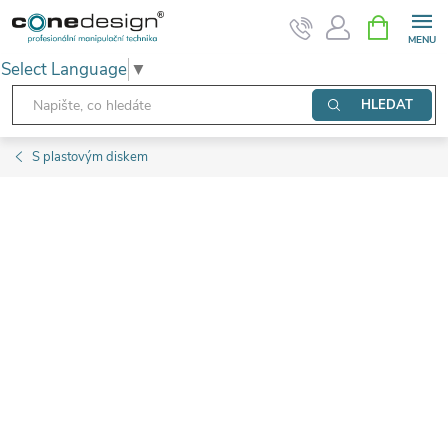
Přejít
NÁKUPNÍ
KOŠÍK
na
Select Language
▼
obsah
HLEDAT
S plastovým diskem