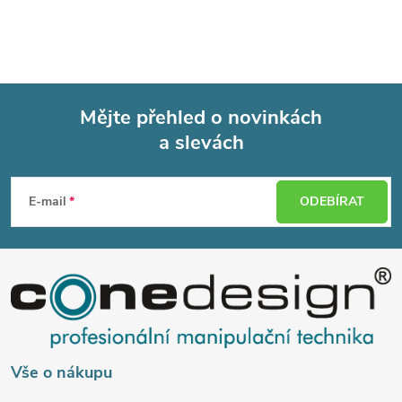
Mějte přehled o novinkách
a slevách
Z
á
E-mail
ODEBÍRAT
p
a
t
í
Vše o nákupu