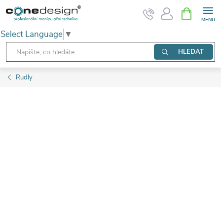
Přejít
NÁKUPNÍ
KOŠÍK
na
Select Language
▼
obsah
HLEDAT
Rudly