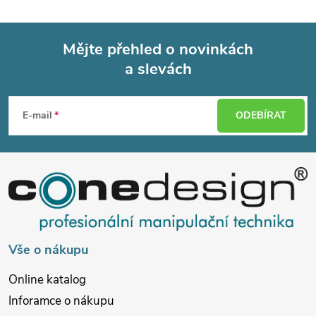
Mějte přehled o novinkách
a slevách
Z
á
E-mail
ODEBÍRAT
p
a
t
í
Vše o nákupu
Online katalog
Inforamce o nákupu